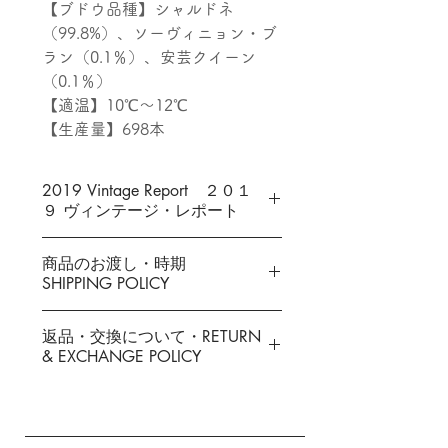
【ブドウ品種】シャルドネ
（99.8%）、ソーヴィニョン・ブ
ラン（0.1％）、安芸クイーン
（0.1％）
【適温】10℃～12℃
【生産量】698本
2019 Vintage Report ２０１
９ ヴィンテージ・レポート
2019
年は、春から良い天気が続
商品のお渡し・時期
き、比較的順調なスタートを切る
SHIPPING POLICY
ことができました。
しかし、4月に入りイベントが多
香月ワインズは、少人数での栽
返品・交換について・RETURN
く重なったことと、ブドウ畑の作
培・醸造作業を一貫して行ってい
& EXCHANGE POLICY
業チームを全員失うという厳しい
ます。よって作業の合間での発送
状況になり、開花、結実の大切な
準備となりますので限定販売・配
お客様のご都合による返品・交換
期間の栽培管理を先手を打って、
送期間を設けさせていただいてお
は原則としてお受けできません
進めることができませんでした。
ります。発送は月に２回のみとさ
が、万一不良品があった場合には