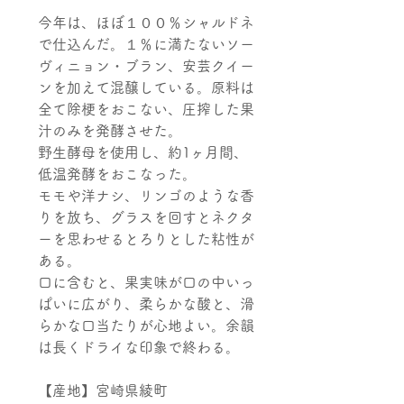
今年は、ほぼ１００％シャルドネ
で仕込んだ。１％に満たないソー
ヴィニョン・ブラン、安芸クイー
ンを加えて混醸している。原料は
全て除梗をおこない、圧搾した果
汁のみを発酵させた。
野生酵母を使用し、約1ヶ月間、
低温発酵をおこなった。
モモや洋ナシ、リンゴのような香
りを放ち、グラスを回すとネクタ
ーを思わせるとろりとした粘性が
ある。
口に含むと、果実味が口の中いっ
ぱいに広がり、柔らかな酸と、滑
らかな口当たりが心地よい。余韻
は長くドライな印象で終わる。
【産地】宮崎県綾町