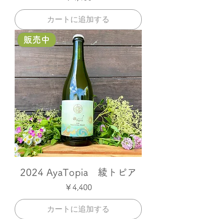
カートに追加する
販売中
2024 AyaTopia 綾トピア
価格
￥4,400
カートに追加する