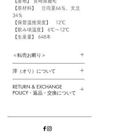
【産地】 宮崎県綾町
【原材料】 日向夏66％、文旦
34％
【保管温推奨度】 12℃
【飲み頃温度】 6℃～12℃
【生産量】 648本
＜転売お断り＞
転売目的の買い占めはお断りいた
滓（オリ）について
します。
果実由来の成分が凝固・沈殿して
RETURN & EXCHANGE
●配送料は本数に関係なく一律で
いますが品質上の問題はありませ
POLICY・返品・交換について
す。
ん。
なお、地域ごとに配送料が異なる
お客様のご都合による返品・交換
ため、詳細は
「発送・返品につい
なお、２０２４年産のあやてらす
は原則としてお受けできません
て」
をご参照ください
は【微発泡】です。
が、万一不良品があった場合には
当社へ電話・メール等でご連絡く
ださい。 良品と交換もしくはご