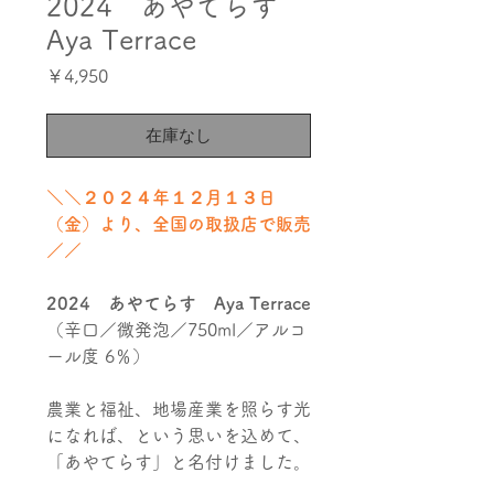
2024 あやてらす
Aya Terrace
価
￥4,950
格
在庫なし
＼＼２０２４年１２月１３日
（金）より、全国の取扱店で販売
／／
2024 あやてらす Aya Terrace
（辛口／微発泡／750ml／アルコ
ール度 6％）
農業と福祉、地場産業を照らす光
になれば、という思いを込めて、
「あやてらす」と名付けました。