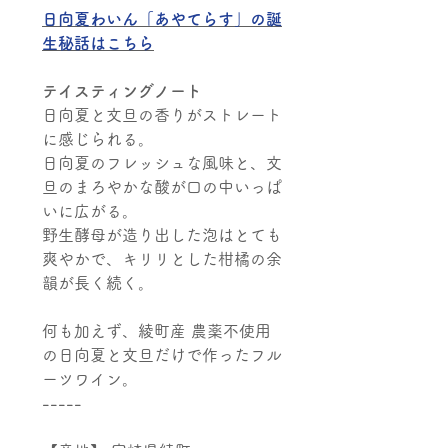
日向夏わいん「あやてらす」の誕
生秘話はこちら
テイスティングノート
日向夏と文旦の香りがストレート
に感じられる。
日向夏のフレッシュな風味と、文
旦のまろやかな酸が口の中いっぱ
いに広がる。
野生酵母が造り出した泡はとても
爽やかで、キリリとした柑橘の余
韻が長く続く。
何も加えず、綾町産 農薬不使用
の日向夏と文旦だけで作ったフル
ーツワイン。
-----