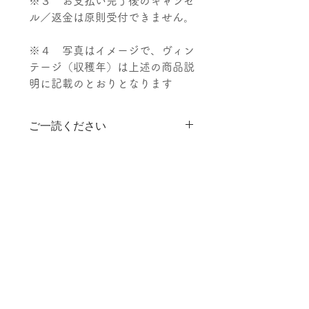
※３ お支払い完了後のキャンセ
ル／返金は原則受付できません。
※４ 写真はイメージで、ヴィン
テージ（収穫年）は上述の商品説
明に記載のとおりとなります
ご一読ください
【重要】お酒は２０歳になってか
ワインの発送について
ら。２０歳未満の方はご入会いた
だけません。
（初回：７月）特典ワインは、準
・入会金、送料などの追加料金は
備ができ次第順次発送します。
かかりません
・会員期間中の返金はできません
（次回以降）準備が整い次第、発
送する２週間前を目安にメールに
て一斉にご案内します。同期間で
Home・ホーム
長期のご不在となる場合はご一報
Shop・ショップ
頂けますと幸いです。